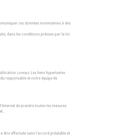
ommuniquer ces données nominatives à des
ite, dans les conditions prévues par la loi
publication
contact
. Les liens hypertextes
é du responsable et notre équipe de
 d'Internet de prendre toutes les mesures
et.
a être effectuée sans l'accord préalable et