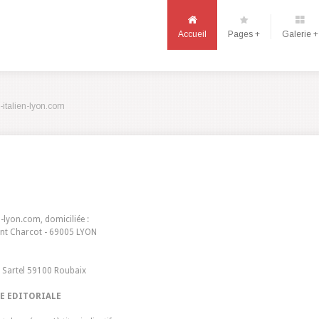
Accueil
Pages +
Galerie +
italien-lyon.com
n-lyon.com
, domiciliée :
nt Charcot - 69005 LYON
u Sartel 59100 Roubaix
E EDITORIALE