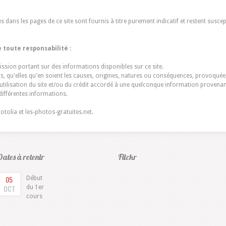
 dans les pages de ce site sont fournis à titre purement indicatif et restent susc
 toute responsabilité :
ission portant sur des informations disponibles sur ce site.
s, qu'elles qu'en soient les causes, origines, natures ou conséquences, provoquée
'utilisation du site et/ou du crédit accordé à une quelconque information provenan
 différentes informations.
otolia et les-photos-gratuites.net.
Dates à retenir
Flickr
ieri & Parole : Plus de
Cours d'italien de niveaux A1 à C2 pour
05
Début
eignements en contactant Isabella.
élèves débutants et élèves confirmés.
OCT
du 1er
cours