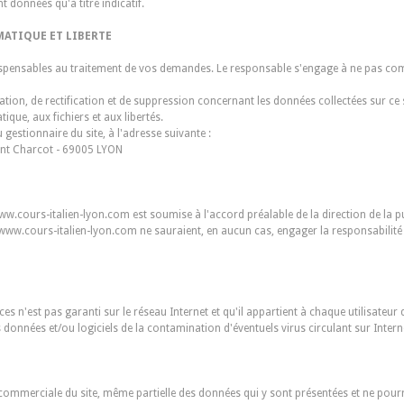
 données qu'à titre indicatif.
MATIQUE ET LIBERTE
dispensables au traitement de vos demandes. Le responsable s'engage à ne pas c
tion, de rectification et de suppression concernant les données collectées sur ce s
ique, aux fichiers et aux libertés.
gestionnaire du site, à l'adresse suivante :
nt Charcot - 69005 LYON
 www.cours-italien-lyon.com est soumise à l'accord préalable de la direction de la 
de www.cours-italien-lyon.com ne sauraient, en aucun cas, engager la responsabilit
es n'est pas garanti sur le réseau Internet et qu'il appartient à chaque utilisateur
données et/ou logiciels de la contamination d'éventuels virus circulant sur Intern
 commerciale du site, même partielle des données qui y sont présentées et ne pourr