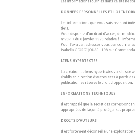
Les informations fournies dans ce site ne sont
DONNÉES PERSONNELLES ET LOI INFOR
Les informations que vous saisirez sont in
tiers.
Vous disposez d'un droit d'accès, de modifica
n°78-17 du 6 janvier 1978 relative à l'informat
Pour l'exercer, adressez-vous par courrier au 
Isabella GIORGI JOUAS - 198 rue Commanda
LIENS HYPERTEXTES
La création de liens hypertextes vers le site
établis en direction d'autres sites à partir 
publication se réserve le droit d'opposition.
INFORMATIONS TECHNIQUES
Il est rappelé que le secret des correspondanc
appropriées de façon à protéger ses propres 
DROITS D'AUTEURS
Il est fortement déconseillé une exploitation